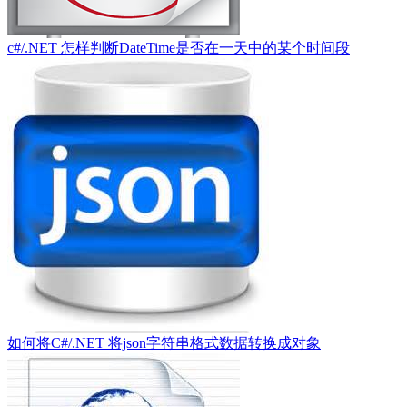
c#/.NET 怎样判断DateTime是否在一天中的某个时间段
如何将C#/.NET 将json字符串格式数据转换成对象