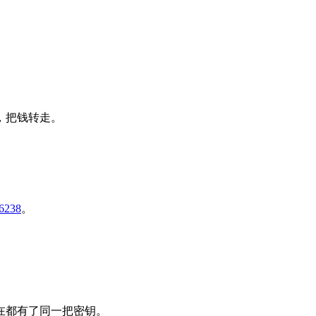
，把钱转走。
6238
。
在都有了同一把密钥。