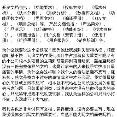
开发文档包括：《功能要求》、《投标方案》、《需求分
析》、《技术分析》、《系统分析》、《数据库文档》、《功
能函数文档》、《界面文档》、《编译手册》、《 QA 文
档》、《项目总结》等。 产品文档包括：《产品简介》、
《产品演示》、《疑问解答》、《功能介绍》、 《技术白皮
书》、《评测报告》。用户文档《安装手册》、《使用手
册》、《维护手册》、 《用户报告》、《销售培训》等。
为什么我要说这个话题呢？因为他让我感到失望和彷徨，顺便
想吐槽不快，到底文档在我们项目中占据着多大重要性呢？有
的小公司根本从项目的立项到研发再到项目结束，至始至终都
没有一份完整像样的文档，这是让后来的人来接手维护项目最
痛苦的事情。为什么会这样呢？我个人的看法是懒不想写，嫌
麻烦，感觉是费力不讨好的事情或者根本不会写。我觉得最核
心的问题就是懒不想写，根本就不想站在公司长远发展的角度
去考虑问题，只顾眼前利益，或者说根本没有想做强做大的决
心，只想墨守成规不想改变现状，我认为这样的公司只能小打
小闹，永远成不了大气候。
我其实也是非常讨厌写文档，觉得麻烦，没有必要去写，现在
我慢慢体会到写文档的重要性。当然不能为写文档而去写档，