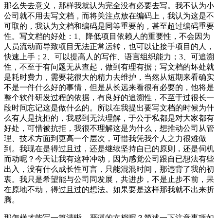
那么失去意义，那样我就认为完全没有必要去写。我不认为小
公司就不用去写文档，而将关注点放在编码上，我认为这是不
可取的，我认为文档和编码是同等重要的，甚至超过编码重要
性。写文档的好处：1、降低项目依赖人的重要性，不会因为
人员流动而导致项目无法正常运转，也可以让接手项目的人，
快速上手；2、可以提高人的写作、语言组织能力；3、可追溯
性，不至于有问题无从查起，做到有理有据；写文档的坏处就
是耗时费力，需要花很大的精力去维护，当然从短期来看确实
不是一件什么好的事情，但是从长远来看很有必要的，他将是
整个软件研发过程的依据，有良好的追溯性，不至于过很长一
段时间忘记这是做什么的。所以在我提出要写文档的时候为什
么有人是抗拒的，我感到无法理解，于公于私都是对大家都有
好处，可惜被抗拒，我很不理解这是为什么，想推动公司从管
理、技术方面到更高一个层次，可惜我凭我个人之力很难做
到。我现在是得过且过，还是继续坚持自已的原则，还是伺机
而动呢？今天让我有这种冲动，因为感觉公司跟自已想法有些
出入，没有什么成长性可言，只能混混时间，那违背了我的初
衷。我只是希望能与公司同发展，共进步，不是止步不前，呆
在原地不动，得过且过的想法。如果要是这样那我就不出来折
腾。
那怎样才能写一篇清晰、严谨的文档呢？简述一下注意事项如