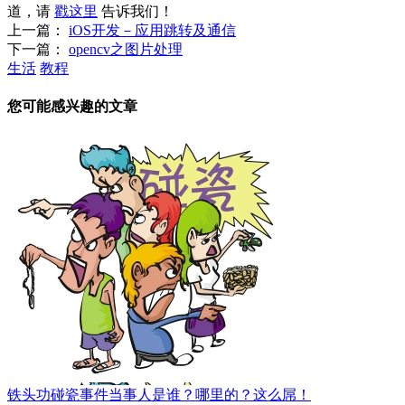
道，请
戳这里
告诉我们！
上一篇：
iOS开发－应用跳转及通信
下一篇：
opencv之图片处理
生活
教程
您可能感兴趣的文章
铁头功碰瓷事件当事人是谁？哪里的？这么屌！