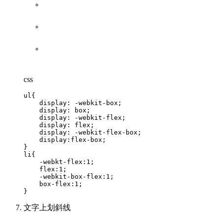
css
ul{

    display: -webkit-box; 

    display: box; 

    display: -webkit-flex; 

    display: flex; 

    display: -webkit-flex-box; 

    display:flex-box;  

}

li{

    -webkt-flex:1; 

    flex:1; 

    -webkit-box-flex:1; 

    box-flex:1; 

文字上划斜线