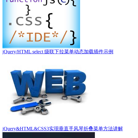
jQuery/HTML select 级联下拉菜单动态加载插件示例
jQuery&HTML&CSS3实现垂直手风琴折叠菜单方法讲解