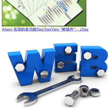
jQuery 实现的多功能Tree/TreeView “树插件”— zTree