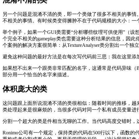
另一个问题是混淆不清的类，即一个类做了很多不相关的事情
不相关的事情。有时候类变得臃肿不在于代码规模的大小：一
举个例子，如果一个GUI类需要“分析哪些纹理可供使用”（设
个完全不相关的gameplay类也需要这种分析结果的信息，因此你将G
个案例的解决方案很简单：从TextureAnalyser类分割出一个独
避免这种问题的最好方法是在每次写代码前三思：我在这里添
如果想不出来一个跟类非常匹配的名字，这通常是代码异味（Ba
部分用一个恰当的名字来描述。
体积庞大的类
这问题跟上面所说混淆不清的类很相似：随着时间的推移，越
类处理起来是很麻烦的，当很多代码对同一个私有成员变量进行
分割一个超大的类是件相当无聊的工作。当代码高度交错时，
Ronimo公司有一个规定，保持类的代码在500行以下，函