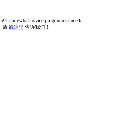
idao91.com/what-novice-programmer-need/
，请
戳这里
告诉我们！