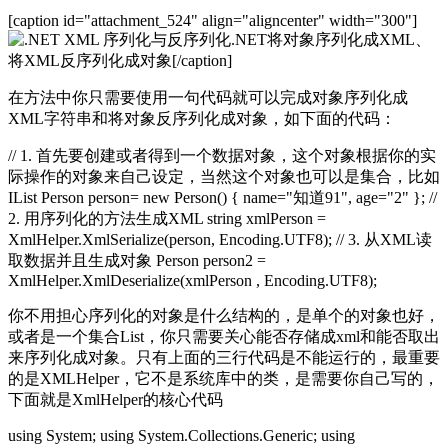
[caption id="attachment_524" align="aligncenter" width="300"]
.NET将对象序列化成XML、
将XML反序列化成对象[/caption]
在方法中你只需要使用一句代码就可以完成对象序列化成
XML字符串和将对象反序列化成对象，如下面的代码：
// 1. 首先要创建或者得到一个数据对象，这个对象根据你的实
际操作的对象来自己设定，当然这个对象也可以是集合，比如
IList
Person person= new Person() { name="知道91", age="2" }; //
2. 用序列化的方法生成XML string xmlPerson =
XmlHelper.XmlSerialize(person, Encoding.UTF8); // 3. 从XML读
取数据并且生成对象 Person person2 =
XmlHelper.XmlDeserialize
(xmlPerson , Encoding.UTF8);
你不用担心序列化的对象是什么结构的，是单个的对象也好，
或者是一个集合List，你只需要关心能否存储成xml和能否取出
来序列化成对象。只有上面的三行代码是不能运行的，最重要
的是XMLHelper，它不是系统库中的类，是需要你自己写的，
下面就是XmlHelper的核心代码
using System; using System.Collections.Generic; using