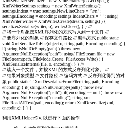
XmlSerializer serializer = new XmlSerializer(o.GetType());
XmlWriterSettings settings = new XmlWriterSettings();
settings.Indent = true; settings.NewLineChars = "\r\n";
settings.Encoding = encoding; settings.IndentChars = " "; using(
XmlWriter writer = XmlWriter.Create(stream, settings) ) {
serializer.Serialize(writer, o); writer.Close(); } } ///
/// 将一个对象按XML序列化的方式写入到一个文件 ///
///
要序列化的对象 ///
保存文件路径 ///
编码方式 public static
void XmlSerializeToFile(object o, string path, Encoding encoding) {
if( string.IsNullOrEmpty(path) ) throw new
ArgumentNullException("path"); using( FileStream file = new
FileStream(path, FileMode.Create, FileAccess.Write) ) {
XmlSerializeInternal(file, o, encoding); } } ///
/// 读入一个文件，并按XML的方式反序列化对象。 ///
///
结果对象类型
///
文件路径 ///
编码方式 ///
反序列化得到的对
象
public static T XmlDeserializeFromFile
(string path, Encoding
encoding) { if( string.IsNullOrEmpty(path) ) throw new
ArgumentNullException("path"); if( encoding == null ) throw new
ArgumentNullException("encoding"); string xml =
File.ReadAllText(path, encoding); return XmlDeserialize
(xml,
encoding); } } }
利用XMLHelper你可以进行下面的操作