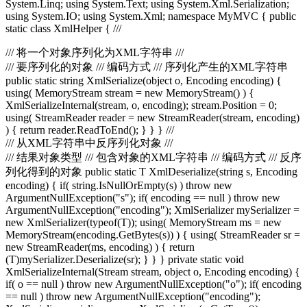
System.Linq; using System.Text; using System.Xml.Serialization;
using System.IO; using System.Xml; namespace MyMVC { public
static class XmlHelper { ///
/// 将一个对象序列化为XML字符串 ///
///
要序列化的对象 ///
编码方式 ///
序列化产生的XML字符串
public static string XmlSerialize(object o, Encoding encoding) {
using( MemoryStream stream = new MemoryStream() ) {
XmlSerializeInternal(stream, o, encoding); stream.Position = 0;
using( StreamReader reader = new StreamReader(stream, encoding)
) { return reader.ReadToEnd(); } } } ///
/// 从XML字符串中反序列化对象 ///
///
结果对象类型
///
包含对象的XML字符串 ///
编码方式 ///
反序
列化得到的对象
public static T XmlDeserialize
(string s, Encoding
encoding) { if( string.IsNullOrEmpty(s) ) throw new
ArgumentNullException("s"); if( encoding == null ) throw new
ArgumentNullException("encoding"); XmlSerializer mySerializer =
new XmlSerializer(typeof(T)); using( MemoryStream ms = new
MemoryStream(encoding.GetBytes(s)) ) { using( StreamReader sr =
new StreamReader(ms, encoding) ) { return
(T)mySerializer.Deserialize(sr); } } } private static void
XmlSerializeInternal(Stream stream, object o, Encoding encoding) {
if( o == null ) throw new ArgumentNullException("o"); if( encoding
== null ) throw new ArgumentNullException("encoding");