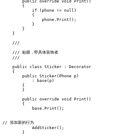
        public override void Print()

        {

            if (phone != null)

            {

                phone.Print();

            }

        }

    }

    /// 
    /// 贴膜，即具体装饰者

    /// 
    public class Sticker : Decorator

    {

        public Sticker(Phone p)

            : base(p)

        { 

        }

        public override void Print()

        {

            base.Print();

// 添加新的行为

            AddSticker();      

        }
