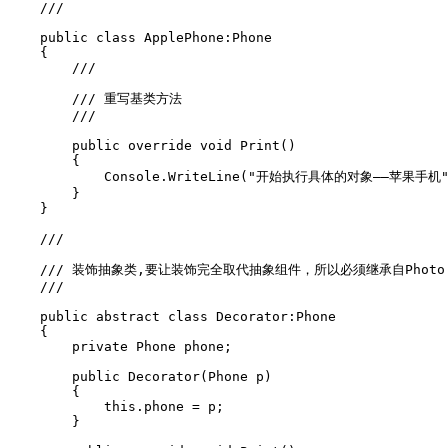
    /// 
    public class ApplePhone:Phone

    {

        /// 
        /// 重写基类方法

        /// 
        public override void Print()

        {

            Console.WriteLine("开始执行具体的对象——苹果手机")
        }

    }

    /// 
    /// 装饰抽象类,要让装饰完全取代抽象组件，所以必须继承自Photo

    /// 
    public abstract class Decorator:Phone

    {

        private Phone phone;

        public Decorator(Phone p)

        {

            this.phone = p;

        }
