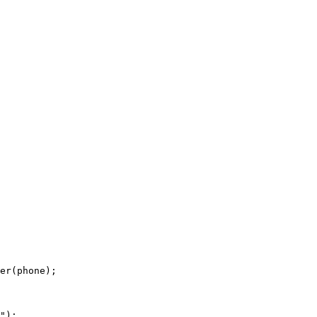


er(phone);

");
