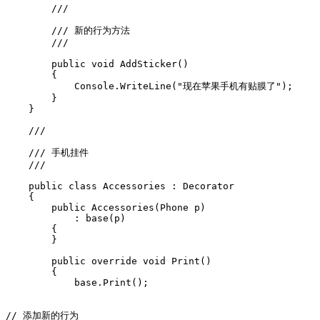
        /// 
        /// 新的行为方法

        /// 
        public void AddSticker()

        {

            Console.WriteLine("现在苹果手机有贴膜了");

        }

    }

    /// 
    /// 手机挂件

    /// 
    public class Accessories : Decorator

    {

        public Accessories(Phone p)

            : base(p)

        {

        }

        public override void Print()

        {

            base.Print();

// 添加新的行为
