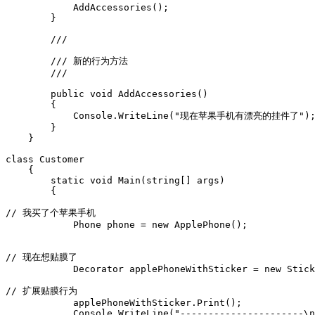
            AddAccessories();          

        }

        /// 
        /// 新的行为方法

        /// 
        public void AddAccessories()

        {

            Console.WriteLine("现在苹果手机有漂亮的挂件了");
        }

    }

class Customer

    {

        static void Main(string[] args)

        {

// 我买了个苹果手机

            Phone phone = new ApplePhone();

// 现在想贴膜了

            Decorator applePhoneWithSticker = new Stick
// 扩展贴膜行为

            applePhoneWithSticker.Print();

            Console.WriteLine("----------------------\n