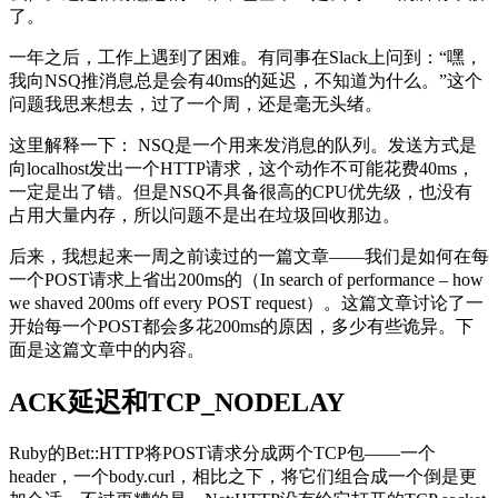
了。
一年之后，工作上遇到了困难。有同事在Slack上问到：“嘿，
我向NSQ推消息总是会有40ms的延迟，不知道为什么。”这个
问题我思来想去，过了一个周，还是毫无头绪。
这里解释一下： NSQ是一个用来发消息的队列。发送方式是
向localhost发出一个HTTP请求，这个动作不可能花费40ms，
一定是出了错。但是NSQ不具备很高的CPU优先级，也没有
占用大量内存，所以问题不是出在垃圾回收那边。
后来，我想起来一周之前读过的一篇文章——我们是如何在每
一个POST请求上省出200ms的（In search of performance – how
we shaved 200ms off every POST request）。这篇文章讨论了一
开始每一个POST都会多花200ms的原因，多少有些诡异。下
面是这篇文章中的内容。
ACK延迟和TCP_NODELAY
Ruby的Bet::HTTP将POST请求分成两个TCP包——一个
header，一个body.curl，相比之下，将它们组合成一个倒是更