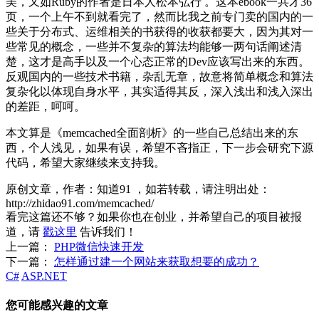
美，又如Ruby的作者是日本人松本弘行 。这本ebook一共才36
页，一个上午不到就看完了，然而比我之前专门卖的国内的一
些关于分布式、运维相关的书获得的收获都要大，因为其对一
些常见的概念，一些并不复杂的算法均能够一两句话阐述清
楚，这才是高手以及一个心态正常的Dev应该写出来的东西。
反观国内的一些技术书籍，杂乱无章，故意将简单概念和算法
复杂化以体现自身水平，其实适得其反，深入浅出和浅入深出
的差距，呵呵。
本文算是《memcached全面剖析》的一些自己总结出来的东
西，个人浅见，如果有误，希望不吝指正，下一步会研究下源
代码，希望大家继续来支持我。
原创文章，作者：知道91
，如若转载，请注明出处：
http://zhidao91.com/memcached/
看完这篇还不够？如果你也在创业，并希望自己的项目被报
道，请
戳这里
告诉我们！
上一篇：
PHP微信快速开发
下一篇：
怎样通过建一个网站来获取想要的成功？
C#
ASP.NET
您可能感兴趣的文章