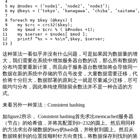
 4 

 5 my @nodes = (‘node1’, ‘node2’, ‘node3’);

 6 my @keys = (‘tokyo’, ‘kanagawa’, ‘chiba’, ‘saitama’,
 7 

 8 foreach my $key (@keys) {

 9    my $crc = crc32($key);

10    my $mod = $crc % ( $#nodes +1);

11    my $server = $nodes[ $mod ];

12    printf “%s = > %s\n”,$key, $server;

这种算法一看似乎并没有什么问题，可是如果因为数据量的增
大，我们需要在系统中增加服务器台数的话，那么所有数据的
分布均需要重新计算，而且由于服务器台数增加将会导致同一
数据在新的系统中存储的节点号改变，大量数据需要迁移，代
价将十分巨大，数据部署的原则之一就是尽量减少迁移，尽可
能均匀分布，因此单纯使用除留余数法并不是一种合适的方
式。
来看另外一种算法：Consistent hashing
如figure2所示， Consistent hashing首先求出memcached服务器
（节点）的哈希值，并将其配置到0~232的圆上。然后用同样
的方法求出存储数据的key的hash值，并映射到圆上。然后从
数据映射到的位置按顺时针方向查找，将数据保存到找到的第