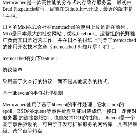
Memcached是一款高性能的分布式内存缓存服务器，最初由
Brad Fitzpatrick编写，目前在Github上已开源，最近的版本是
1.4.24。
11区的Mixi株式会社在memcached的使用上算是走在前列，
Mixi是日本最大的社交网站，类似facebook。运营组的长野雅
广负责其日常运营工作，并在日本的报纸上刊登了memcached
的使用开发技术文章《memcached を知り尽くす》。
memcached有如下feature：
协议简单：
采用基于文本行的协议，而不是其他复杂的格式。
基于libevent的事件处理机制
Memcached使用了基于libevent的事件处理，它将Linux的
epoll、BSD的kqueue等事件处理功能封装成统一接口，即使对
服务器 的连接数增加，也能发挥O(1)的性能。 libevent是一个
基于事件驱动的，可用于开发可扩展服务的网络库，具有轻量
级、跨平台等特点。