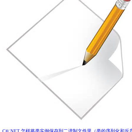
C#/.NET 怎样将类实例保存到二进制文件里（类的序列化和反