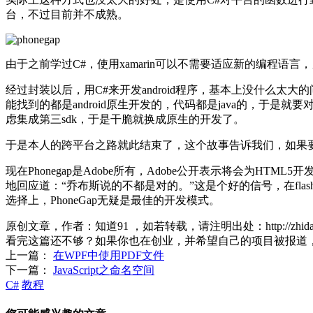
台，不过目前并不成熟。
由于之前学过C#，使用xamarin可以不需要适应新的编程语言，另
经过封装以后，用C#来开发android程序，基本上没什么
能找到的都是android原生开发的，代码都是java的，于是就
虑集成第三sdk，于是干脆就换成原生的开发了。
于是本人的跨平台之路就此结束了，这个故事告诉我们，如果
现在Phonegap是Adobe所有，Adobe公开表示将会为HT
地回应道：“乔布斯说的不都是对的。”这是个好的信号，在flash和h
选择上，PhoneGap无疑是最佳的开发模式。
原创文章，作者：知道91
，如若转载，请注明出处：
http://zhi
看完这篇还不够？如果你也在创业，并希望自己的项目被报道
上一篇：
在WPF中使用PDF文件
下一篇：
JavaScript之命名空间
C#
教程