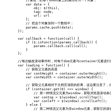
            //重组，把每个dom对象上的属性存为一个对象；

            var data = {

                obj: $(this),

                tag: node,

                url: url

            };

            // 把这个对象加到一个数组中；

            params.cache.push(data);

        });

        var callback = function(call) {

            if ($.isFunction(params.callback)) {

                params.callback.call(call);

            }

        };

        //每次触发滚动事件时，对每个dom元素与container元素
        var loading = function() {

            // 获取父元素的高度

            var contHeight = container.outerHeight();

            var contWidth = container.outerWidth();

            // 获取父元素相对于文档页顶部的距离，这边要注意了，
            if (container.get(0) === window) {

                // 第一种情况父元素为window，获取浏览器滚动条已
                var contop = $(window).scrollTop();

                var conleft = $(window).scrollLeft();

            } else {

                // 第二种情况父元素为非window元素，获取它的