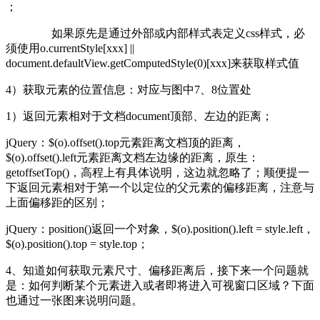
；
如果原先是通过外部或内部样式表定义css样式，必
须使用o.currentStyle[xxx] ||
document.defaultView.getComputedStyle(0)[xxx]来获取样式值
4）获取元素的位置信息：对应与图中7、8位置处
1）返回元素相对于文档document顶部、左边的距离；
jQuery：$(o).offset().top元素距离文档顶的距离，
$(o).offset().left元素距离文档左边缘的距离，原生：
getoffsetTop()，高程上有具体说明，这边就忽略了；顺便提一
下返回元素相对于第一个以定位的父元素的偏移距离，注意与
上面偏移距的区别；
jQuery：position()返回一个对象，$(o).position().left = style.left，
$(o).position().top = style.top；
4、知道如何获取元素尺寸、偏移距离后，接下来一个问题就
是：如何判断某个元素进入或者即将进入可视窗口区域？下面
也通过一张图来说明问题。