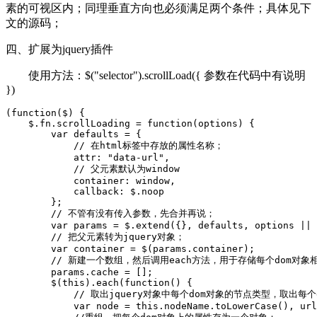
素的可视区内；同理垂直方向也必须满足两个条件；具体见下
文的源码；
四、扩展为jquery插件
使用方法：$("selector").scrollLoad({ 参数在代码中有说明
})
(function($) {

    $.fn.scrollLoading = function(options) {

        var defaults = {

            // 在html标签中存放的属性名称；

            attr: "data-url",

            // 父元素默认为window

            container: window,

            callback: $.noop

        };

        // 不管有没有传入参数，先合并再说；

        var params = $.extend({}, defaults, options || 
        // 把父元素转为jquery对象；

        var container = $(params.container);

        // 新建一个数组，然后调用each方法，用于存储每个dom对象
        params.cache = [];

        $(this).each(function() {

            // 取出jquery对象中每个dom对象的节点类型，取出每
            var node = this.nodeName.toLowerCase(), url