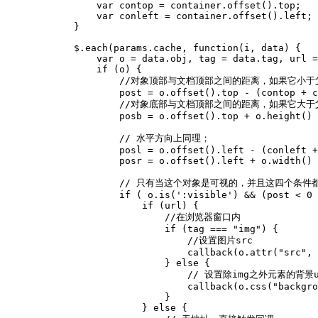
                var contop = container.offset().top;

                var conleft = container.offset().left;

            }

            $.each(params.cache, function(i, data) {

                var o = data.obj, tag = data.tag, url =
                if (o) {

                    //对象顶部与文档顶部之间的距离，如
                    post = o.offset().top - (contop + c
                    //对象底部与文档顶部之间的距离，如
                    posb = o.offset().top + o.height() 
                    // 水平方向上同理；

                    posl = o.offset().left - (conleft +
                    posr = o.offset().left + o.width() 
                    // 只有当这个对象是可视的，并且这四个
                    if ( o.is(':visible') && (post < 0 
                        if (url) {

                            //在浏览器窗口内

                            if (tag === "img") {

                                //设置图片src

                                callback(o.attr("src", 
                            } else {

                                // 设置除img之外元素的背景u
                                callback(o.css("backgro
                            }

                        } else {
